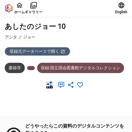
本文に飛ぶ
ホーム
ギャラリー
English
あしたのジョー 10
アシタ ノ ジョー
収録元データベースで開く
書籍等
収録:国立国会図書館デジタルコレクション
メタデータ
どうやったらこの資料のデジタルコンテンツを