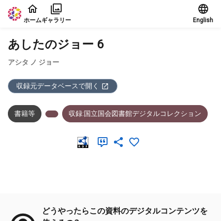
本文に飛ぶ
ホーム
ギャラリー
English
あしたのジョー 6
アシタ ノ ジョー
収録元データベースで開く
書籍等
収録:国立国会図書館デジタルコレクション
メタデータ
どうやったらこの資料のデジタルコンテンツを