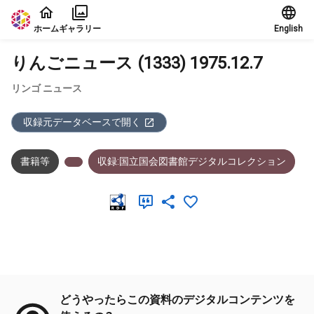
本文に飛ぶ
ホーム
ギャラリー
English
りんごニュース (1333) 1975.12.7
リンゴ ニュース
収録元データベースで開く
書籍等
収録:国立国会図書館デジタルコレクション
メタデータ
どうやったらこの資料のデジタルコンテンツを