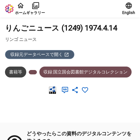
本文に飛ぶ
ホーム
ギャラリー
English
りんごニュース (1249) 1974.4.14
リンゴ ニュース
収録元データベースで開く
書籍等
収録:国立国会図書館デジタルコレクション
メタデータ
どうやったらこの資料のデジタルコンテンツを