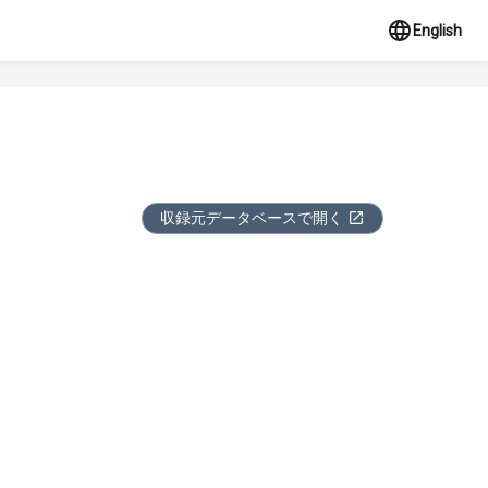
English
収録元データベースで開く