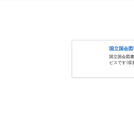
国立国会図
国立国会図書
ビスです（収