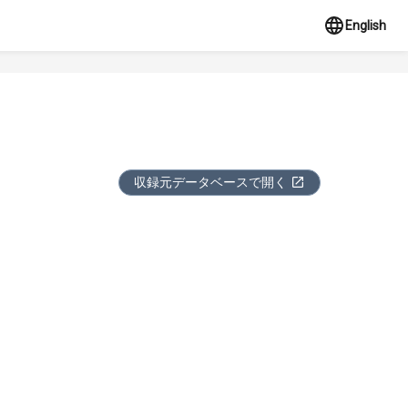
English
収録元データベースで開く