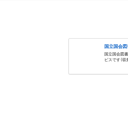
国立国会図
国立国会図書
ビスです（収