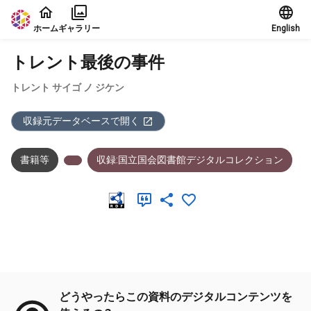
本文に飛ぶ
ホーム
ギャラリー
English
トレント最後の事件
トレント サイゴ ノ ジケン
収録元データベースで開く
書籍等
収録:国立国会図書館デジタルコレクション
メタデータ
どうやったらこの資料のデジタルコンテンツを