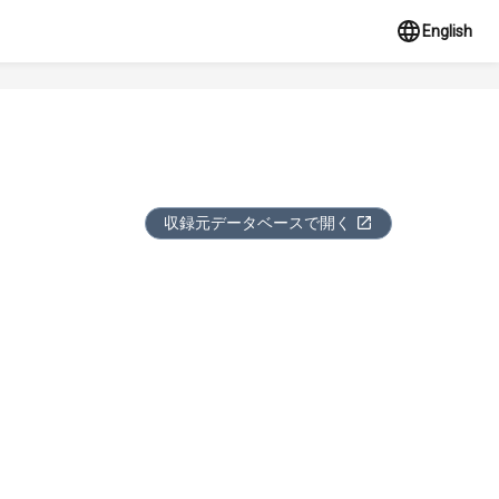
English
収録元データベースで開く