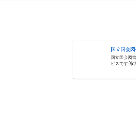
国立国会図
国立国会図書
ビスです（収