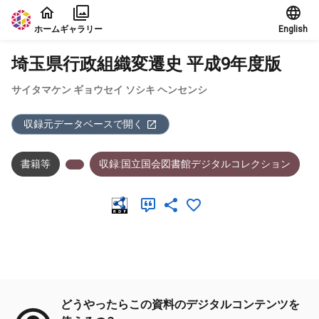
本文に飛ぶ
ホーム
ギャラリー
English
埼玉県行政組織変遷史 平成9年度版
サイタマケン ギョウセイ ソシキ ヘンセンシ
収録元データベースで開く
書籍等
収録:国立国会図書館デジタルコレクション
メタデータ
どうやったらこの資料のデジタルコンテンツを