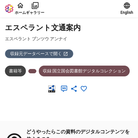
本文に飛ぶ
ホーム
ギャラリー
English
エスペラント文通案内
エスペラント ブンツウ アンナイ
収録元データベースで開く
書籍等
収録:国立国会図書館デジタルコレクション
メタデータ
どうやったらこの資料のデジタルコンテンツを