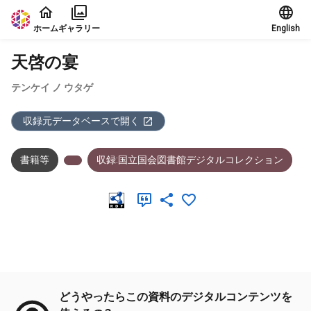
本文に飛ぶ
ホーム
ギャラリー
English
天啓の宴
テンケイ ノ ウタゲ
収録元データベースで開く
書籍等
収録:国立国会図書館デジタルコレクション
メタデータ
どうやったらこの資料のデジタルコンテンツを