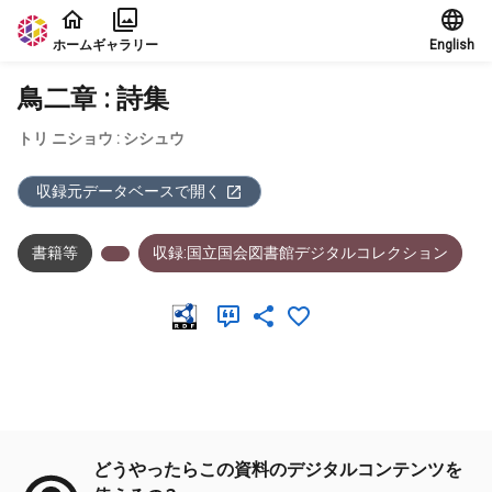
本文に飛ぶ
ホーム
ギャラリー
English
鳥二章 : 詩集
トリ ニショウ : シシュウ
収録元データベースで開く
書籍等
収録:国立国会図書館デジタルコレクション
メタデータ
どうやったらこの資料のデジタルコンテンツを