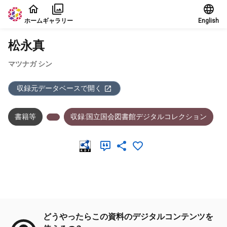
本文に飛ぶ
ホーム
ギャラリー
English
松永真
マツナガ シン
収録元データベースで開く
書籍等
収録:国立国会図書館デジタルコレクション
メタデータ
どうやったらこの資料のデジタルコンテンツを