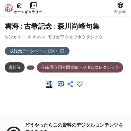
本文に飛ぶ
ホーム
ギャラリー
English
雲海 : 古希記念 : 森川尚峰句集
ウンカイ : コキ キネン : モリカワ ショウホウ クシュウ
収録元データベースで開く
書籍等
収録:国立国会図書館デジタルコレクション
メタデータ
どうやったらこの資料のデジタルコンテンツを