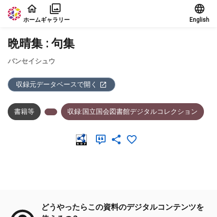
本文に飛ぶ
ホーム
ギャラリー
English
晩晴集 : 句集
バンセイシュウ
収録元データベースで開く
書籍等
収録:国立国会図書館デジタルコレクション
メタデータ
どうやったらこの資料のデジタルコンテンツを