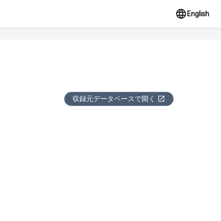
English
収録元データベースで開く