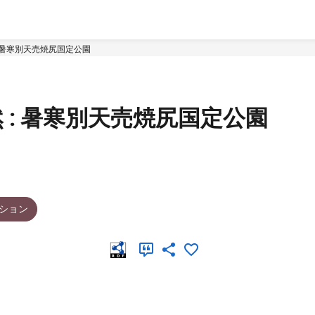
: 暑寒別天売焼尻国定公園
 : 暑寒別天売焼尻国定公園
ション