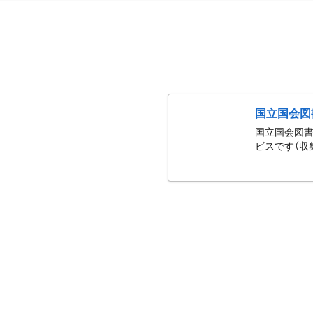
国立国会図
国立国会図書
ビスです（収