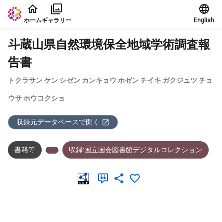
本文に飛ぶ
ホーム
ギャラリー
English
斗蔵山県自然環境保全地域学術調査報
告書
トクラサン ケン シゼン カンキョウ ホゼン チイキ ガクジュツ チョ
ウサ ホウコクショ
収録元データベースで開く
書籍等
収録:国立国会図書館デジタルコレクション