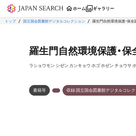
本文に飛ぶ
ホーム
ギャラリー
トップ
国立国会図書館デジタルコレクション
羅生門自然環境保護・保全
羅生門自然環境保護・保
ラショウモン シゼン カンキョウ ホゴ ホゼン チョウサ 
書籍等
収録:国立国会図書館デジタルコレク