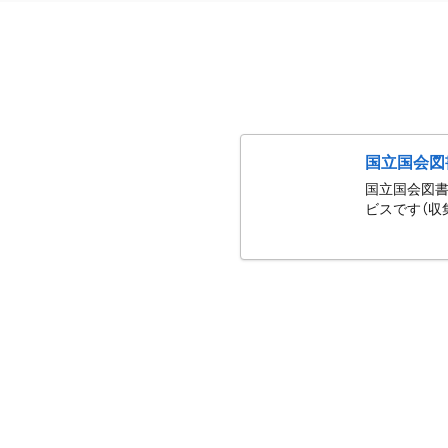
国立国会図
国立国会図書
ビスです（収