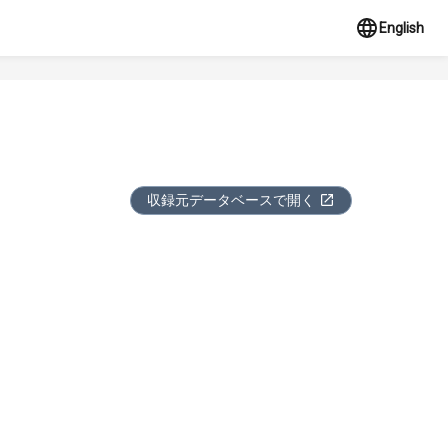
English
収録元データベースで開く