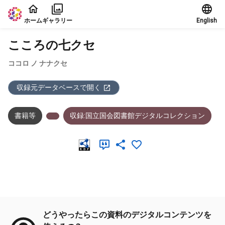
本文に飛ぶ
ホーム
ギャラリー
English
こころの七クセ
ココロ ノ ナナクセ
収録元データベースで開く
書籍等
収録:国立国会図書館デジタルコレクション
メタデータ
どうやったらこの資料のデジタルコンテンツを