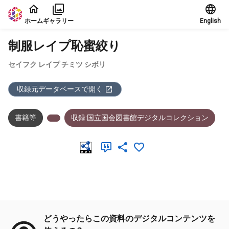
本文に飛ぶ
ホーム
ギャラリー
English
制服レイプ恥蜜絞り
セイフク レイプ チミツ シボリ
収録元データベースで開く
書籍等
収録:国立国会図書館デジタルコレクション
メタデータ
どうやったらこの資料のデジタルコンテンツを