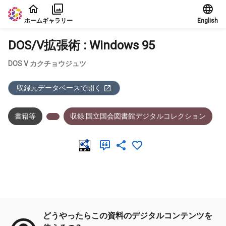
本文に飛ぶ
ホーム
ギャラリー
English
DOS/V拡張術 : Windows 95
DOS V カクチョウジュツ
収録元データベースで開く
書籍等
収録:国立国会図書館デジタルコレクション
メタデータ
どうやったらこの資料のデジタルコンテンツを