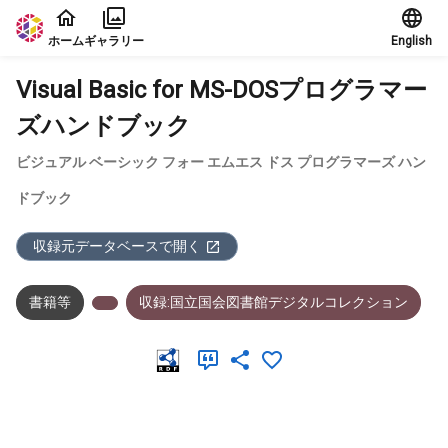
本文に飛ぶ
ホーム
ギャラリー
English
Visual Basic for MS-DOSプログラマー
ズハンドブック
ビジュアル ベーシック フォー エムエス ドス プログラマーズ ハン
ドブック
収録元データベースで開く
書籍等
収録:国立国会図書館デジタルコレクション