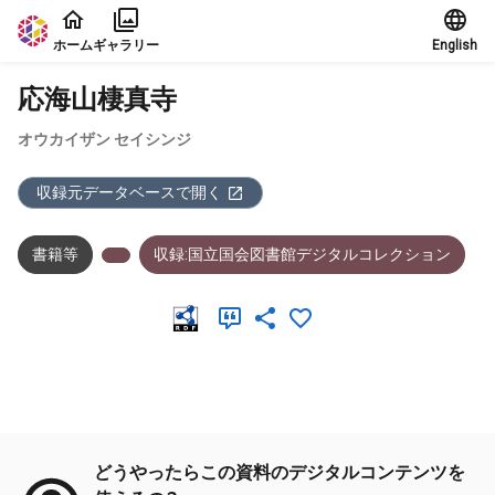
本文に飛ぶ
ホーム
ギャラリー
English
応海山棲真寺
オウカイザン セイシンジ
収録元データベースで開く
書籍等
収録:国立国会図書館デジタルコレクション
メタデータ
どうやったらこの資料のデジタルコンテンツを