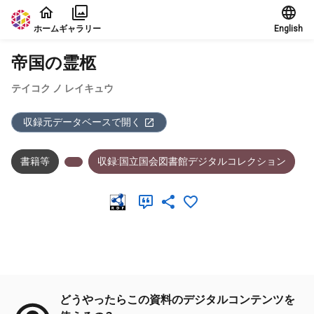
本文に飛ぶ
ホーム
ギャラリー
English
帝国の霊柩
テイコク ノ レイキュウ
収録元データベースで開く
書籍等
収録:国立国会図書館デジタルコレクション
メタデータ
どうやったらこの資料のデジタルコンテンツを