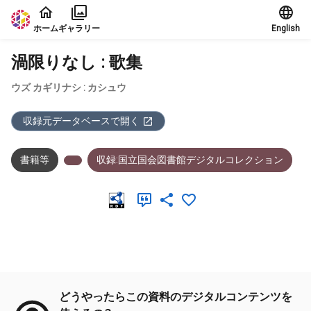
本文に飛ぶ
ホーム
ギャラリー
English
渦限りなし : 歌集
ウズ カギリナシ : カシュウ
収録元データベースで開く
書籍等
収録:国立国会図書館デジタルコレクション
メタデータ
どうやったらこの資料のデジタルコンテンツを