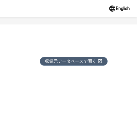
English
収録元データベースで開く