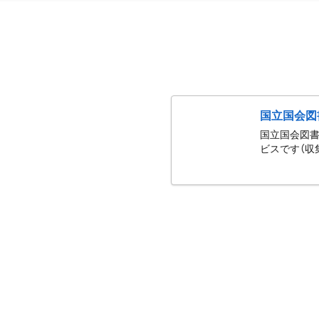
国立国会図
国立国会図書
ビスです（収