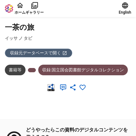
本文に飛ぶ
ホーム
ギャラリー
English
一茶の旅
イッサ ノ タビ
収録元データベースで開く
書籍等
収録:国立国会図書館デジタルコレクション
メタデータ
どうやったらこの資料のデジタルコンテンツを