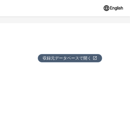
English
収録元データベースで開く