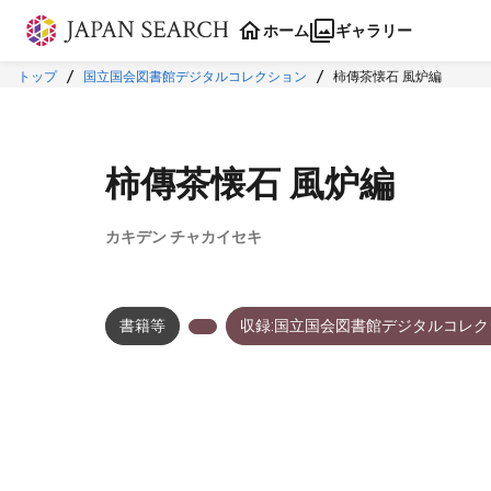
本文に飛ぶ
ホーム
ギャラリー
トップ
国立国会図書館デジタルコレクション
柿傳茶懐石 風炉編
柿傳茶懐石 風炉編
カキデン チャカイセキ
書籍等
収録:国立国会図書館デジタルコレク