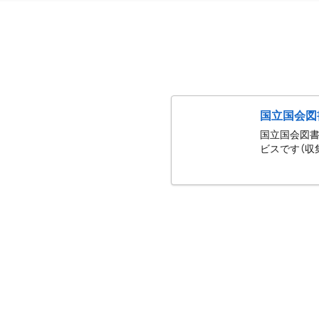
国立国会図
国立国会図書
ビスです（収