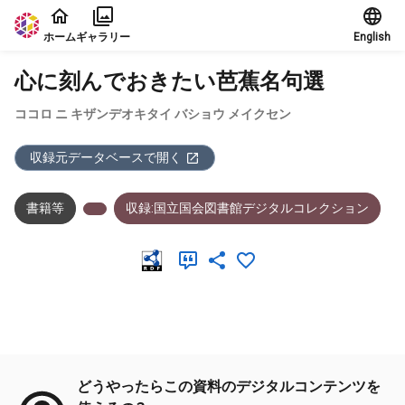
本文に飛ぶ
ホーム
ギャラリー
English
心に刻んでおきたい芭蕉名句選
ココロ ニ キザンデオキタイ バショウ メイクセン
収録元データベースで開く
書籍等
収録:国立国会図書館デジタルコレクション
メタデータ
どうやったらこの資料のデジタルコンテンツを