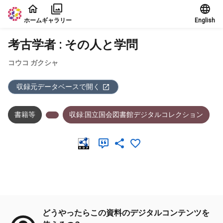
本文に飛ぶ
ホーム
ギャラリー
English
考古学者 : その人と学問
コウコ ガクシャ
収録元データベースで開く
書籍等
収録:国立国会図書館デジタルコレクション
メタデータ
どうやったらこの資料のデジタルコンテンツを