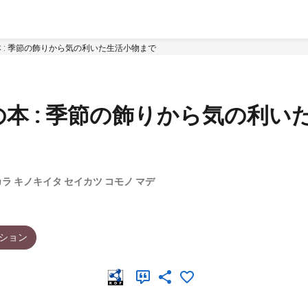
 : 季節の飾りから気の利いた生活小物まで
本 : 季節の飾りから気の利い
 カラ キノキイタ セイカツ コモノ マデ
ション