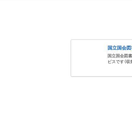
国立国会図
国立国会図書
ビスです（収