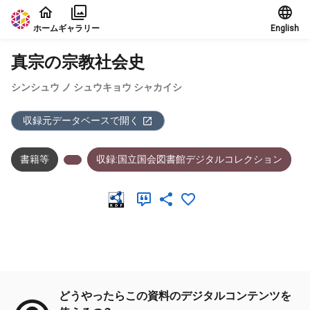
本文に飛ぶ
ホーム
ギャラリー
English
真宗の宗教社会史
シンシュウ ノ シュウキョウ シャカイシ
収録元データベースで開く
書籍等
収録:国立国会図書館デジタルコレクション
メタデータ
どうやったらこの資料のデジタルコンテンツを