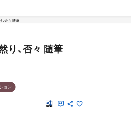
り、否々 随筆
然り、否々 随筆
ション