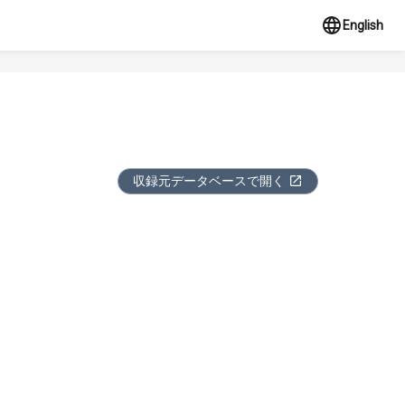
English
収録元データベースで開く