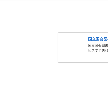
国立国会図
国立国会図書
ビスです（収