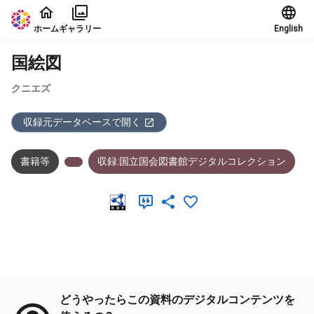
本文に飛ぶ
ホーム
ギャラリー
English
国絵図
クニエズ
収録元データベースで開く
書籍等
収録:国立国会図書館デジタルコレクション
メタデータ
どうやったらこの資料のデジタルコンテンツを