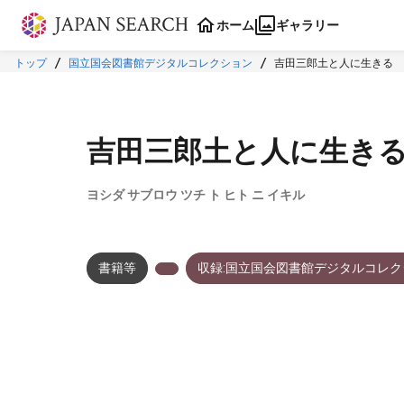
本文に飛ぶ
ホーム
ギャラリー
トップ
国立国会図書館デジタルコレクション
吉田三郎土と人に生きる
吉田三郎土と人に生き
ヨシダ サブロウ ツチ ト ヒト ニ イキル
書籍等
収録:国立国会図書館デジタルコレク