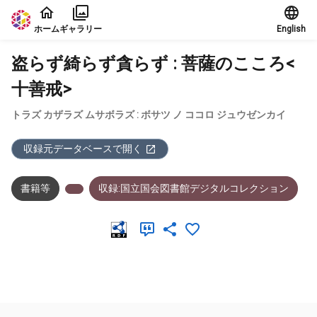
本文に飛ぶ
ホーム
ギャラリー
English
盗らず綺らず貪らず : 菩薩のこころ<
十善戒>
トラズ カザラズ ムサボラズ : ボサツ ノ ココロ ジュウゼンカイ
収録元データベースで開く
書籍等
収録:国立国会図書館デジタルコレクション
メタデータ