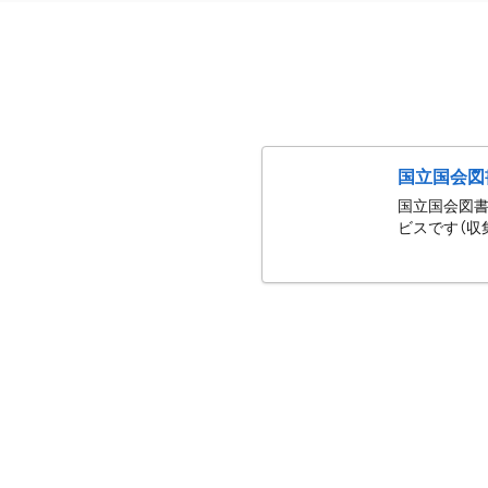
国立国会図
国立国会図書
ビスです（収