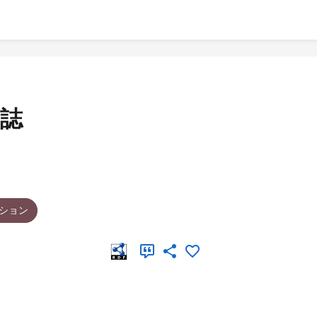
誌
ション