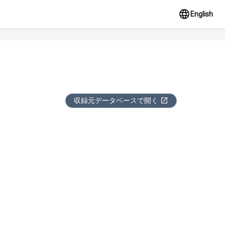
English
収録元データベースで開く