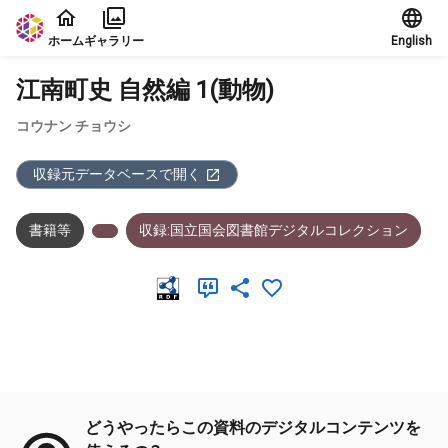
本文に飛ぶ
ホーム
ギャラリー
English
江南町史 自然編 1(動物)
コウナン チョウシ
収録元データベースで開く
書籍等
収録:国立国会図書館デジタルコレクション
メタデータ
どうやったらこの資料のデジタルコンテンツを