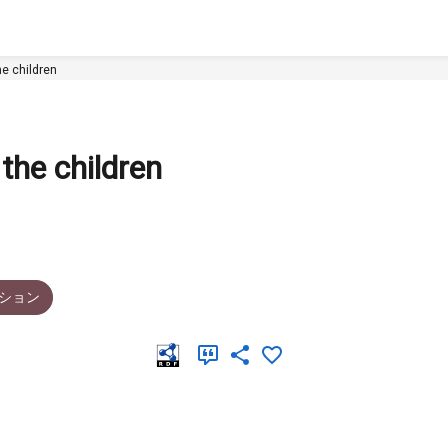
e children
he children
ション