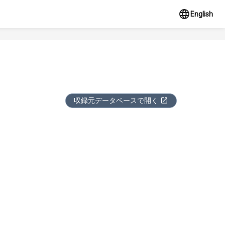
English
収録元データベースで開く