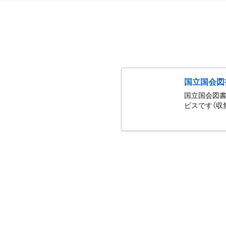
国立国会図
国立国会図書
ビスです（収