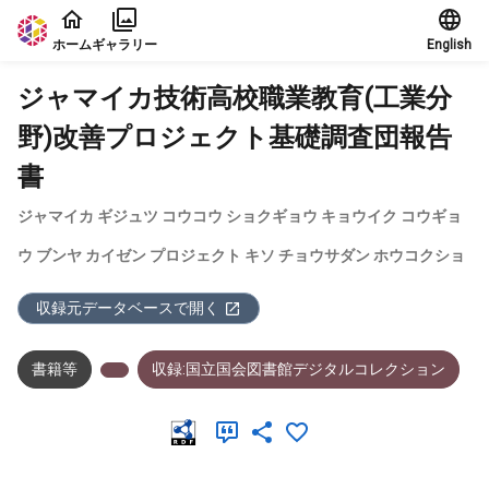
本文に飛ぶ
ホーム
ギャラリー
English
ジャマイカ技術高校職業教育(工業分
野)改善プロジェクト基礎調査団報告
書
ジャマイカ ギジュツ コウコウ ショクギョウ キョウイク コウギョ
ウ ブンヤ カイゼン プロジェクト キソ チョウサダン ホウコクショ
収録元データベースで開く
書籍等
収録:国立国会図書館デジタルコレクション