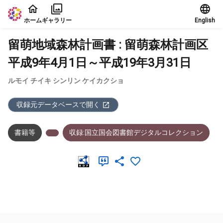
本文に飛ぶ
ホーム
ギャラリー
English
留萌地域森林計画書 : 留萌森林計画区
平成9年4月1日～平成19年3月31日
ルモイ チイキ シンリン ケイカクショ
収録元データベースで開く
書籍等
収録:国立国会図書館デジタルコレクション
メタデータ