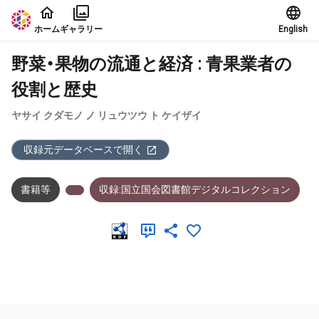
本文に飛ぶ
ホーム
ギャラリー
English
野菜・果物の流通と経済 : 青果業者の
役割と歴史
ヤサイ クダモノ ノ リュウツウ ト ケイザイ
収録元データベースで開く
書籍等
収録:国立国会図書館デジタルコレクション
メタデータ