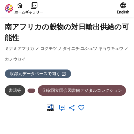
本文に飛ぶ
ホーム
ギャラリー
English
南アフリカの穀物の対日輸出供給の可
能性
ミナミアフリカ ノ コクモツ ノ タイニチ ユシュツ キョウキュウ ノ
カノウセイ
収録元データベースで開く
書籍等
収録:国立国会図書館デジタルコレクション