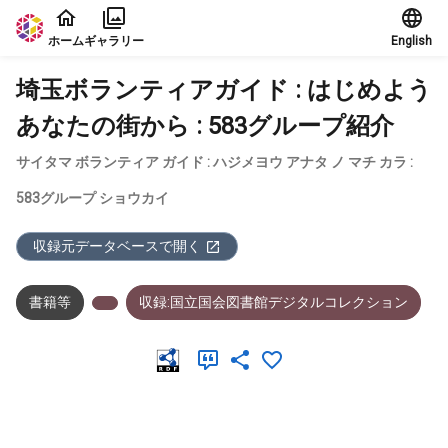
本文に飛ぶ
ホーム
ギャラリー
English
埼玉ボランティアガイド : はじめよう
あなたの街から : 583グループ紹介
サイタマ ボランティア ガイド : ハジメヨウ アナタ ノ マチ カラ :
583グループ ショウカイ
収録元データベースで開く
書籍等
収録:国立国会図書館デジタルコレクション