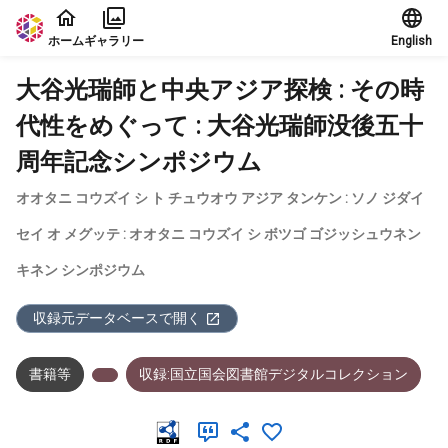
本文に飛ぶ
ホーム
ギャラリー
English
大谷光瑞師と中央アジア探検 : その時
代性をめぐって : 大谷光瑞師没後五十
周年記念シンポジウム
オオタニ コウズイ シ ト チュウオウ アジア タンケン : ソノ ジダイ
セイ オ メグッテ : オオタニ コウズイ シ ボツゴ ゴジッシュウネン
キネン シンポジウム
収録元データベースで開く
書籍等
収録:国立国会図書館デジタルコレクション