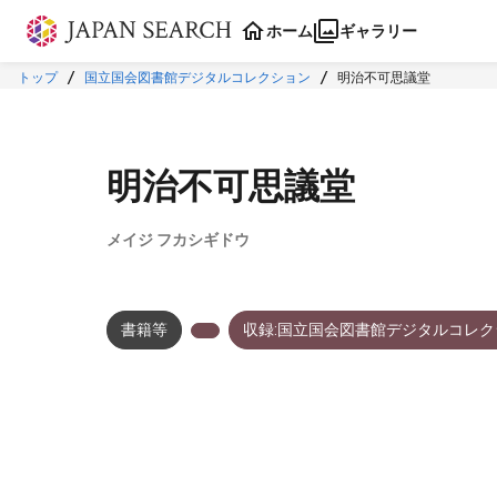
本文に飛ぶ
ホーム
ギャラリー
トップ
国立国会図書館デジタルコレクション
明治不可思議堂
明治不可思議堂
メイジ フカシギドウ
書籍等
収録:国立国会図書館デジタルコレク