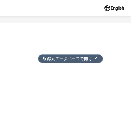
English
収録元データベースで開く