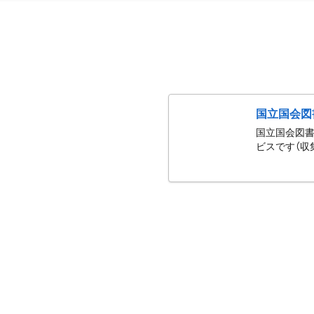
国立国会図
国立国会図書
ビスです（収