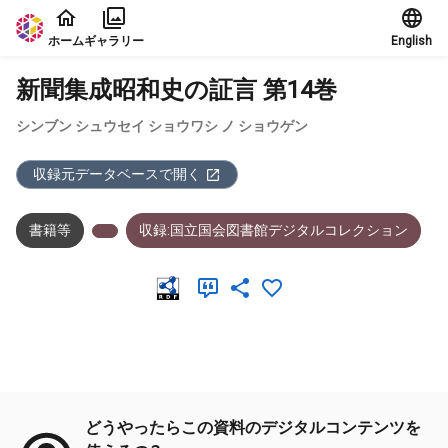
本文に飛ぶ
ホーム
ギャラリー
English
新聞集成昭和史の証言 第14巻
シンブン シュウセイ ショウワシ ノ ショウゲン
収録元データベースで開く
書籍等
収録:国立国会図書館デジタルコレクション
メタデータ
どうやったらこの資料のデジタルコンテンツを