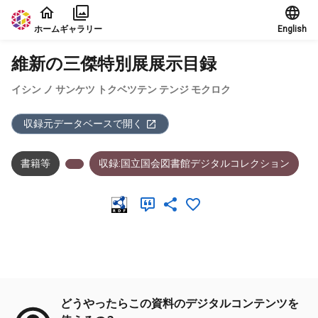
本文に飛ぶ
ホーム
ギャラリー
English
維新の三傑特別展展示目録
イシン ノ サンケツ トクベツテン テンジ モクロク
収録元データベースで開く
書籍等
収録:国立国会図書館デジタルコレクション
メタデータ
どうやったらこの資料のデジタルコンテンツを