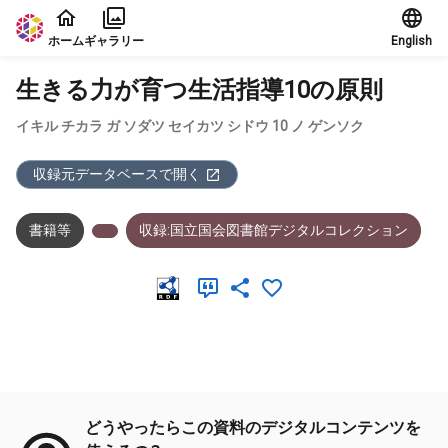
本文に飛ぶ
ホーム
ギャラリー
English
生きる力が育つ生活指導10の原則
イキル チカラ ガ ソダツ セイカツ シドウ 10 ノ ゲンソク
収録元データベースで開く
書籍等
収録:国立国会図書館デジタルコレクション
メタデータ
どうやったらこの資料のデジタルコンテンツを